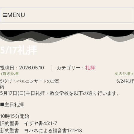
MENU
5/17礼拝
投稿日：2026.05.10 | カテゴリー：
礼拝
<前の記事
次の記事>
5/31チャペルコンサートのご案
5/24礼拝
内
5月17日(日)主日礼拝・教会学校を以下の通り行います。
■主日礼拝
10時15分開始
旧約聖書 イザヤ書45:1-7
新約聖書 ヨハネによる福音書17:1-13